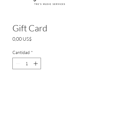
Gift Card
Precio
0,00 US$
Cantidad
*
Agregar al carrito
See
www.tresmusicservices.com/giftcard