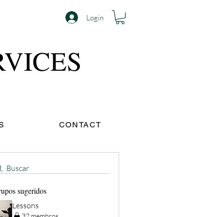
Login
RVICES
S
CONTACT
Buscar
upos sugeridos
Lessons
32 membros